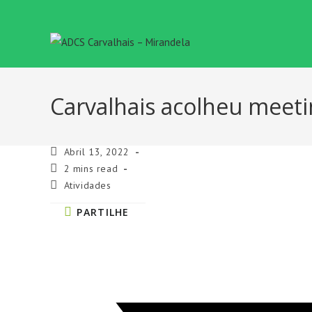
Skip
to
content
Carvalhais acolheu meeti
Post
Abril 13, 2022
published:
Reading
2 mins read
time:
Post
Atividades
category:
SHARE
PARTILHE
THIS
CONTENT
Opens
in
a
new